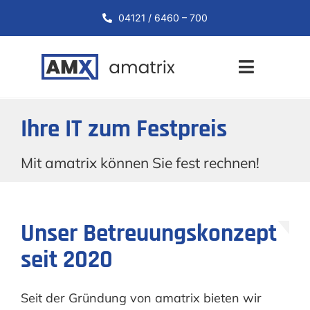
Zum
04121 / 6460 – 700
Inhalt
springen
Toggle
Navigati
Start
Ihre IT zum Festpreis
Leistungen
Mit amatrix können Sie fest rechnen!
Unternehmen
Unser Betreuungskonzept
Karriere
seit 2020
Support
Seit der Gründung von amatrix bieten wir